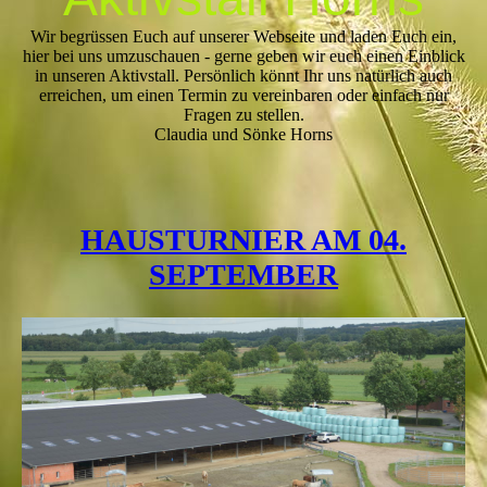
Wir begrüssen Euch auf unserer Webseite und laden Euch ein,
hier bei uns umzuschauen - gerne geben wir euch einen Einblick
in unseren Aktivstall. Persönlich könnt Ihr uns natürlich auch
erreichen, um einen Termin zu vereinbaren oder einfach nur
Fragen zu stellen.
Claudia und Sönke Horns
HAUSTURNIER AM 04.
SEPTEMBER