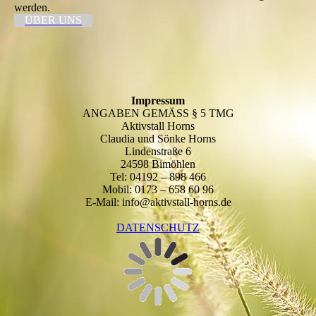
werden.
ÜBER UNS
Impressum
ANGABEN GEMÄSS § 5 TMG
Aktivstall Horns
Claudia und Sönke Horns
Lindenstraße 6
24598 Bimöhlen
Tel: 04192 – 898 466
Mobil: 0173 – 658 60 96
E-Mail: info@aktivstall-horns.de
DATENSCHUTZ